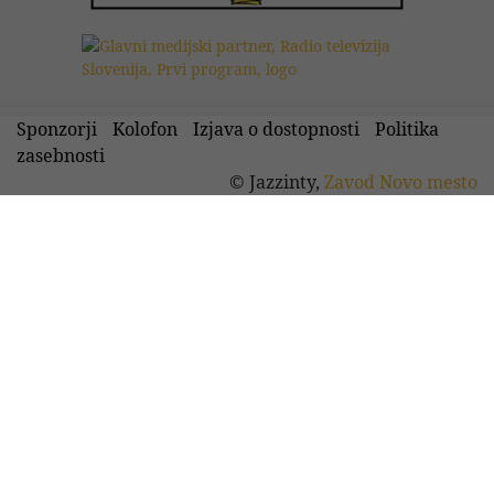
Sponzorji
Kolofon
Izjava o dostopnosti
Politika
zasebnosti
© Jazzinty,
Zavod Novo mesto