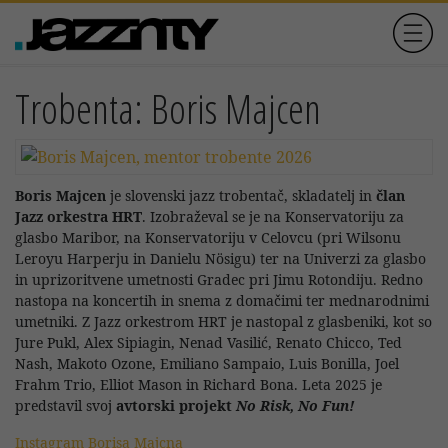
Trobenta: Boris Majcen
Boris Majcen
je slovenski jazz trobentač, skladatelj in
član
Jazz orkestra HRT
. Izobraževal se je na Konservatoriju za
glasbo Maribor, na Konservatoriju v Celovcu (pri Wilsonu
Leroyu Harperju in Danielu Nösigu) ter na Univerzi za glasbo
in uprizoritvene umetnosti Gradec pri Jimu Rotondiju. Redno
nastopa na koncertih in snema z domačimi ter mednarodnimi
umetniki. Z Jazz orkestrom HRT je nastopal z glasbeniki, kot so
Jure Pukl, Alex Sipiagin, Nenad Vasilić, Renato Chicco, Ted
Nash, Makoto Ozone, Emiliano Sampaio, Luis Bonilla, Joel
Frahm Trio, Elliot Mason in Richard Bona. Leta 2025 je
predstavil svoj
avtorski projekt
No Risk, No Fun!
Instagram Borisa Majcna