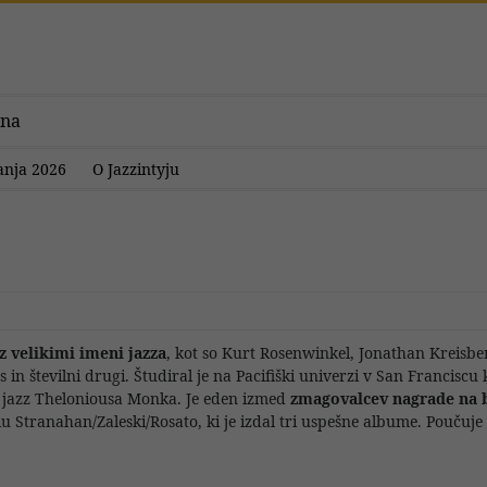
ina
anja 2026
O Jazzintyju
z velikimi imeni jazza
, kot so Kurt Rosenwinkel, Jonathan Kreisbe
n številni drugi. Študiral je na Pacifiški univerzi v San Franciscu k
a jazz Theloniousa Monka. Je eden izmed
zmagovalcev nagrade na
u Stranahan/Zaleski/Rosato, ki je izdal tri uspešne albume. Poučuj