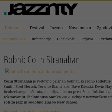
Delavnica
Festival
Jazzon
Novo mesto
Zgodov
Mentorji 2026
Informacije
O delavnici
Prijava
Predav
Bobni: Colin Stranahan
Colin Stranahan
je svetovno priznan bobnar, ki redno
sodeluje 
Smith, Fred Hersch, Terence Blanchard, Dave Kikoski, Kevin Hays i
Brubeckovega inštituta, nadaljeval pa na prestižnem Inštitutu z
tekmovanju Theloniousa Monka 2012
. Deluje v newyorškem tri
šoli za jazz in sodobno glasbo New School
.
Internetna stran Colina Stranahana