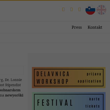
Press
Kontakt
rg, Dr. Lonnie
ot štipendist
 bobnarskem
e na
newyorški